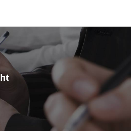
055-54 03 621
info@kantoorfiba.nl
cht