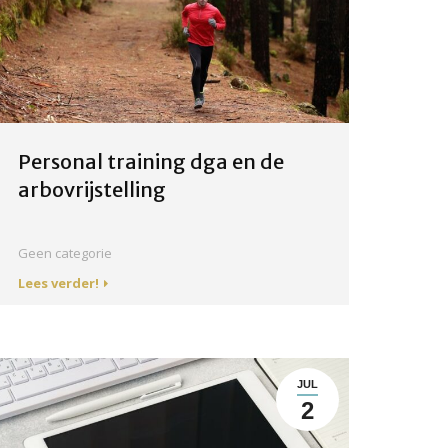
Personal training dga en de
arbovrijstelling
Geen categorie
Lees verder!
JUL
2