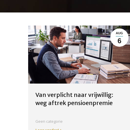
AUG
6
Van verplicht naar vrijwillig:
weg aftrek pensioenpremie
Geen categorie
Lees verder!