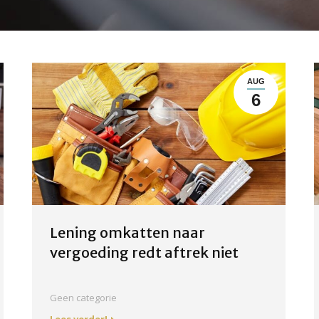
AUG
6
Lening omkatten naar
vergoeding redt aftrek niet
Geen categorie
Lees verder!