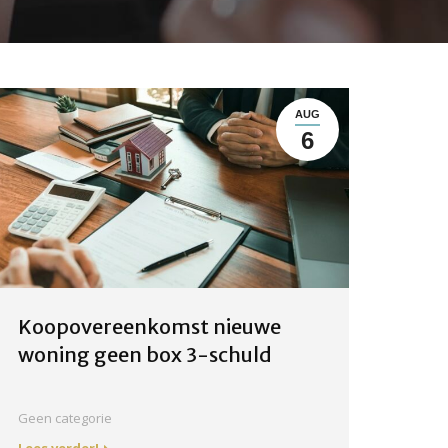
AUG
6
Koopovereenkomst nieuwe
woning geen box 3-schuld
Geen categorie
Lees verder!