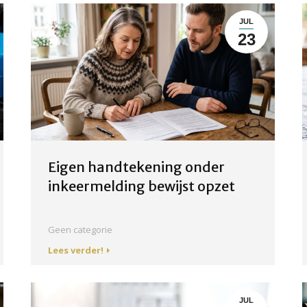
JUL
23
Eigen handtekening onder
inkeermelding bewijst opzet
Geen categorie
Lees verder!
JUL