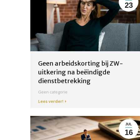
23
Geen arbeidskorting bij ZW-
uitkering na beëindigde
dienstbetrekking
Geen categorie
Lees verder!
JUL
16