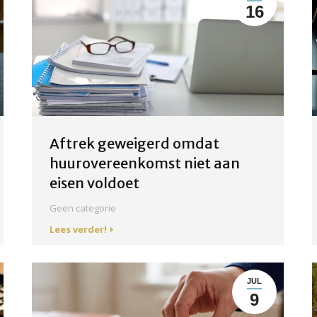
16
Aftrek geweigerd omdat
huurovereenkomst niet aan
eisen voldoet
Geen categorie
Lees verder!
JUL
9