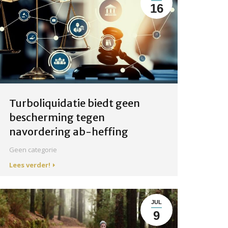
16
Turboliquidatie biedt geen
bescherming tegen
navordering ab-heffing
Geen categorie
Lees verder!
JUL
9