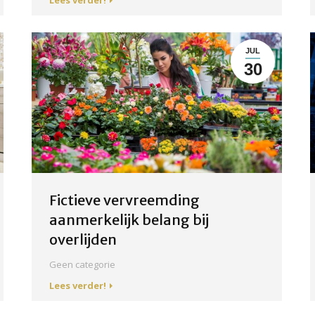
JUL
30
Fictieve vervreemding
aanmerkelijk belang bij
overlijden
Geen categorie
Lees verder!