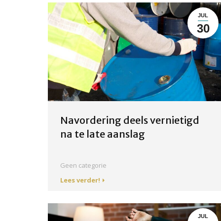
JUL
30
Navordering deels vernietigd
na te late aanslag
Geen categorie
Lees verder!
JUL