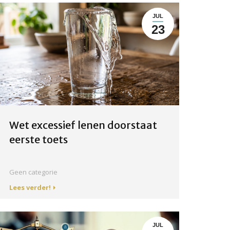
JUL
23
Wet excessief lenen doorstaat
eerste toets
Geen categorie
Lees verder!
JUL