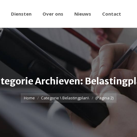
Diensten
Over ons
Nieuws
Contact
tegorie Archieven:
Belastingp
Home
Categorie \ Belastingplan\
(Pagina 2)