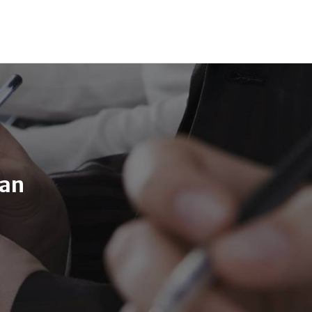
055-54 03 621
info@kantoorfiba.nl
lan