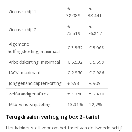
€
€
Grens schijf 1
38.089
38.441
€
€
Grens schijf 2
75.519
76.817
Algemene
€ 3.362
€ 3.068
heffingskorting, maximaal
Arbeidskorting, maximaal
€ 5.532
€ 5.599
IACK, maximaal
€ 2.950
€ 2.986
Jonggehandicaptenkorting
€ 898
€ 909
Zelfstandigenaftrek
€ 3.750
€ 2.470
Mkb-winstvrijstelling
13,31%
12,7%
Terugdraaien verhoging box 2-tarief
Het kabinet stelt voor om het tarief van de tweede schijf