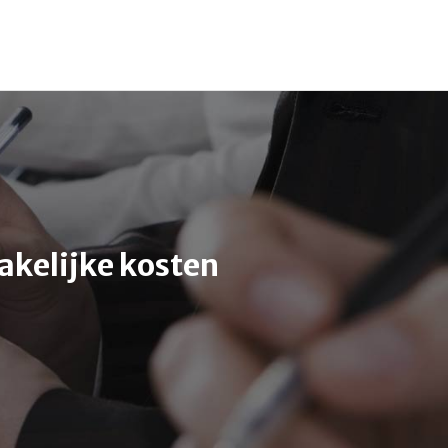
055-54 03 621
info@kantoorfiba.nl
zakelijke kosten