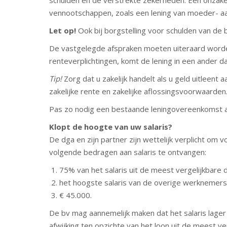
schulden en de verstrekte zekerheden. Een onzakel
vennootschappen, zoals een lening van moeder- a
Let op!
Ook bij borgstelling voor schulden van de b
De vastgelegde afspraken moeten uiteraard worden
renteverplichtingen, komt de lening in een ander da
Tip!
Zorg dat u zakelijk handelt als u geld uitleen
zakelijke rente en zakelijke aflossingsvoorwaarde
Pas zo nodig een bestaande leningovereenkomst a
Klopt de hoogte van uw salaris?
De dga en zijn partner zijn wettelijk verplicht om
volgende bedragen aan salaris te ontvangen:
75% van het salaris uit de meest vergelijkbare 
het hoogste salaris van de overige werknemers
€ 45.000.
De bv mag aannemelijk maken dat het salaris lage
afwijking ten opzichte van het loon uit de meest v