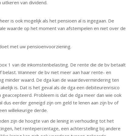
n uitkeren van dividend.
eer is ook mogelijk als het pensioen al is ingegaan. De
scale waarde op het moment van afstempelen en niet over de
s doet met uw pensioenvoorziening.
n box 1 van de inkomstenbelasting. De rente die de bv betaalt
ef belast. Wanneer de bv niet meer aan haar rente- en
ring minder waard. De dga kan de waardevermindering ten
akelijk is. Dat is het geval als de dga een debiteurenrisico
en geaccepteerd. Probleem is dat de dga meer dan wie ook
zal dus eerder geneigd zijn om geld te lenen aan zijn bv of
een willekeurige derde.
eden zijn de hoogte van de lening in verhouding tot het
tingen, het rentepercentage, een achterstelling bij andere