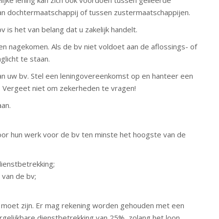
ijke lening kan zich ook voordoen tussen gelieerde
an dochtermaatschappij of tussen zustermaatschappijen.
v is het van belang dat u zakelijk handelt.
 nagekomen. Als de bv niet voldoet aan de aflossings- of
glicht te staan.
t aan uw bv. Stel een leningovereenkomst op en hanteer een
n. Vergeet niet om zekerheden te vragen!
an.
 voor hun werk voor de bv ten minste het hoogste van de
dienstbetrekking;
 van de bv;
r moet zijn. Er mag rekening worden gehouden met een
ergelijkbare dienstbetrekking van 25%, zolang het loon