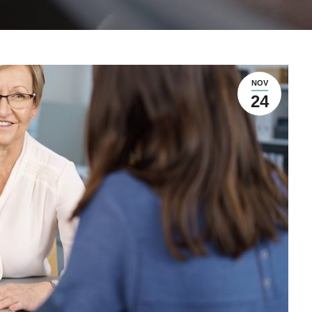
NOV
24