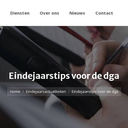
Diensten
Over ons
Nieuws
Contact
Eindejaarstips voor de dga
Home
Eindejaarsactualiteiten
Eindejaarstips voor de dga