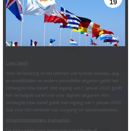
19
Laag tarief
Voor de levering of het uitlenen van fysieke boeken, dag-
en weekbladen en andere periodieke uitgaven geldt het
verlaagde btw-tarief. Met ingang van 1 januari 2020 geldt
het verlaagde tarief ook voor digitale uitgaven. Het
verlaagde btw-tarief geldt met ingang van 1 januari 2020
ook voor het verlenen van toegang tot nieuwswebsites.
Intracommunautaire transacties
De btw-regels voor grensoverschrijdende of