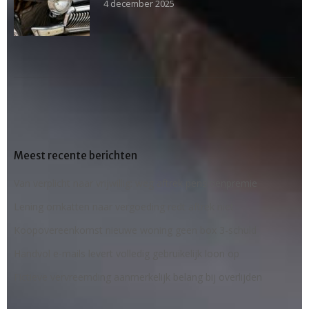
4 december 2025
Meest recente berichten
Van verplicht naar vrijwillig: weg aftrek pensioenpremie
Lening omkatten naar vergoeding redt aftrek niet
Koopovereenkomst nieuwe woning geen box 3-schuld
Handvol e-mails levert volledig gebruikelijk loon op
Fictieve vervreemding aanmerkelijk belang bij overlijden