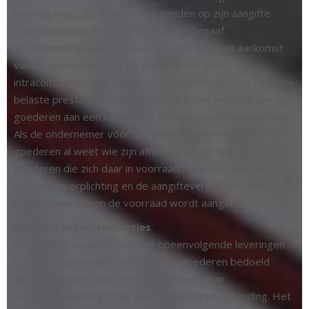
levering moet de ondernemer melden op zijn aangifte
omzetbelasting en op de periodieke Opgaaf
intracommunautaire prestaties. In het land van aankomst
van de goederen moet de ondernemer een
intracommunautaire verwerving aangeven als een met btw
belaste prestatie in die lidstaat. De latere levering van de
goederen aan een koper leidt tot een aangifteverplichting.
Als de ondernemer vóór de fysieke overbrenging van de
goederen al weet wie zijn afnemer zal zijn van de
goederen die zich daar in voorraad bevinden, vervallen de
registratieverplichting en de aangifteverplichting in de
lidstaat waar alleen de voorraad wordt aangehouden.
Regeling ketentransacties
Met ketentransacties worden opeenvolgende leveringen
tussen ondernemers van dezelfde goederen bedoeld
waarbij sprake is van één intracommunautair
vervoershandeling of intracommunautaire verzending. Het