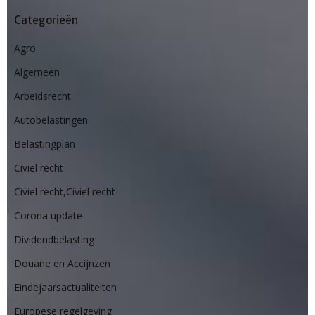
Categorieën
Agro
Algemeen
Arbeidsrecht
Autobelastingen
Belastingplan
Civiel recht
Civiel recht,Civiel recht
Corona update
Dividendbelasting
Douane en Accijnzen
Eindejaarsactualiteiten
Europese regelgeving