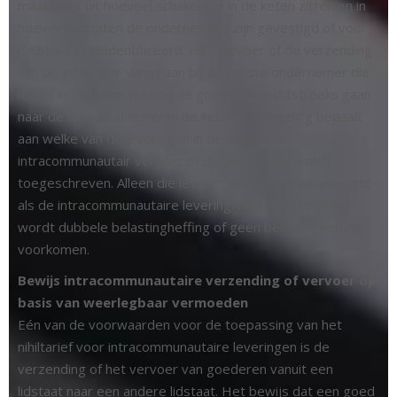
maakt niet uit hoeveel schakels er in de keten zitten en in
hoeveel lidstaten de ondernemers zijn gevestigd of voor
de btw zijn geïdentificeerd. Het vervoer of de verzending
van de goederen vangt aan bij de eerste ondernemer die
levert in de keten waarbij de goederen rechtstreeks gaan
naar de laatste afnemer in de keten. De regeling bepaalt
aan welke van de leveringen in de keten het
intracommunautair vervoer of de verzending wordt
toegeschreven. Alleen die levering wordt dan aangemerkt
als de intracommunautaire levering. Met deze regeling
wordt dubbele belastingheffing of geen belastingheffing
voorkomen.
Bewijs intracommunautaire verzending of vervoer op
basis van weerlegbaar vermoeden
Eén van de voorwaarden voor de toepassing van het
nihiltarief voor intracommunautaire leveringen is de
verzending of het vervoer van goederen vanuit een
lidstaat naar een andere lidstaat. Het bewijs dat een goed