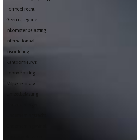
Formeel recht
Geen categorie
Inkomstenbelasting
Internationaal
Invordering
Kantoornieuws
Loonbelasting
Miljoenennota
Omzetbelasting
Ondernemingen
Ondernemingsrecht
Ondernemingswinst
Onroerende zaken