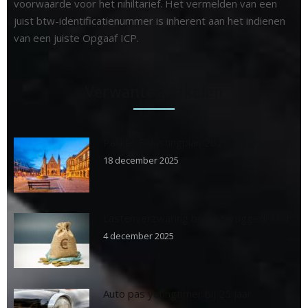
voorwaarde voor het nihiltarief. Het vermelden van een
juist btw-identificatienummer is inherent aan het indienen
van een juiste Opgaaf ICP.
Verwante artikelen
Pakket Belastingplan 2026 aangenomen
18 december 2025
Lastenverzwaring box 3 teruggedraaid
4 december 2025
Auto pas youngtimer bij 25 jaar