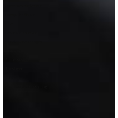
Overdrachtsbelasting
Overige heffingen
Prive
Schenken en erven
Sociale verzekeringen
Subsidies
Successiewet
Toeslagen
Varia
Vennootschapsbelasting