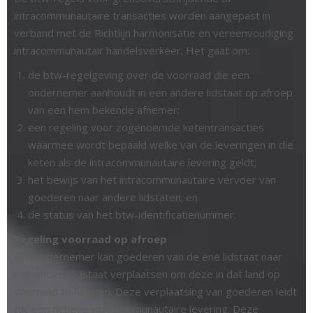
intracommunautaire transacties worden aangepast in
verband met de Richtlijn harmonisatie en vereenvoudiging
intracommunautair handelsverkeer. Het gaat om:
de btw-regelgeving over de voorraad die een
ondernemer aanhoudt in een andere lidstaat op afroep
van een hem bekende afnemer;
een regeling voor zogenoemde ketentransacties
waarmee wordt bepaald welke van de leveringen in die
keten als de intracommunautaire levering geldt;
het bewijs van het intracommunautaire vervoer van
goederen naar andere lidstaten; en
de status van het btw-identificatienummer.
Regeling voorraad op afroep
Een ondernemer kan goederen van de ene lidstaat naar
een andere lidstaat verplaatsen om deze in dat land op
voorraad te hebben. Deze verplaatsing van goederen leidt
tot een fictieve intracommunautaire levering. Deze