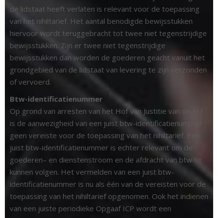
de lidstaat heeft verlaten is relevant voor de toepassing
van het nihiltarief. Het aantal benodigde bewijsstukken
hiervoor wordt teruggebracht tot twee niet tegenstrijdige
bewijsstukken. Zijn er twee niet tegenstrijdige
bewijsstukken dan worden de goederen geacht vanuit het
grondgebied van de lidstaat van levering te zijn verzonden
of vervoerd.
Btw-identificatienummer
Op grond van arresten van het Hof van Justitie van de EU
is de aanwezigheid van een juist btw-identificatienummer
geen vereiste voor de toepassing van het nihiltarief. Een
juist btw-identificatienummer is echter relevant om de
goederen– en dienstenstroom en de afdracht van btw te
kunnen volgen. Het vermelden van een juist btw-
identificatienummer is nu als één van de vereisten voor de
toepassing van het nihiltarief opgenomen. Ook het indienen
van een juiste periodieke Opgaaf ICP wordt een