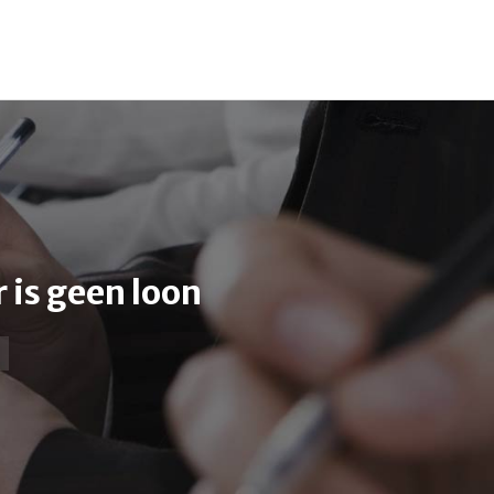
055-54 03 621
info@kantoorfiba.nl
is geen loon