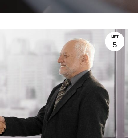
MRT
5