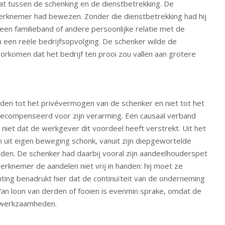
at tussen de schenking en de dienstbetrekking. De
erknemer had bewezen. Zonder die dienstbetrekking had hij
en familieband of andere persoonlijke relatie met de
 een reële bedrijfsopvolging. De schenker wilde de
rkomen dat het bedrijf ten prooi zou vallen aan grotere
den tot het privévermogen van de schenker en niet tot het
gecompenseerd voor zijn verarming. Een causaal verband
niet dat de werkgever dit voordeel heeft verstrekt. Uit het
n uit eigen beweging schonk, vanuit zijn diepgewortelde
en. De schenker had daarbij vooral zijn aandeelhouderspet
rknemer de aandelen niet vrij in handen: hij moet ze
ting benadrukt hier dat de continuïteit van de onderneming
an loon van derden of fooien is evenmin sprake, omdat de
 werkzaamheden.