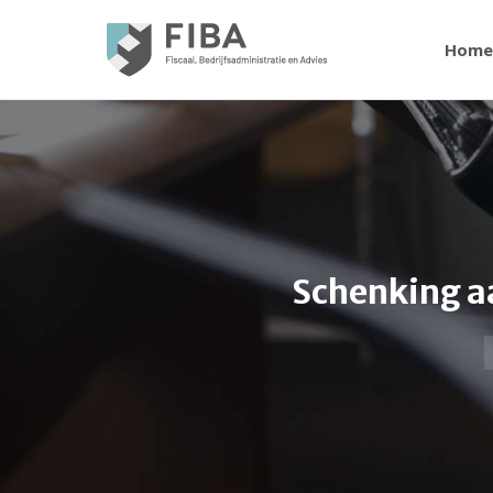
Home
Schenking a
Je bent hier: