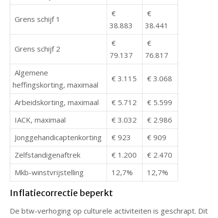
€
€
Grens schijf 1
38.883
38.441
€
€
Grens schijf 2
79.137
76.817
Algemene
€ 3.115
€ 3.068
heffingskorting, maximaal
Arbeidskorting, maximaal
€ 5.712
€ 5.599
IACK, maximaal
€ 3.032
€ 2.986
Jonggehandicaptenkorting
€ 923
€ 909
Zelfstandigenaftrek
€ 1.200
€ 2.470
Mkb-winstvrijstelling
12,7%
12,7%
Inflatiecorrectie beperkt
De btw-verhoging op culturele activiteiten is geschrapt. Dit