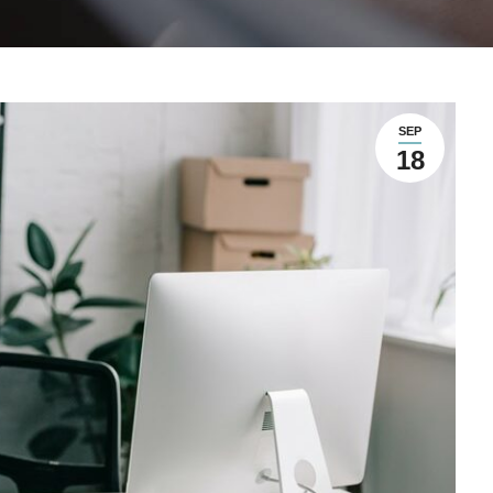
SEP
18